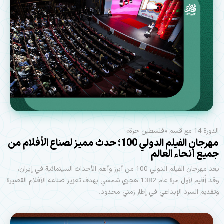
الدورة 14 مع قسم «فلسطين حرة»
مهرجان الفيلم الدولي 100؛ حدث مميز لصناع الأفلام من
جميع أنحاء العالم
يعد مهرجان الفيلم الدولي 100 من أبرز وأهم الأحداث السينمائية في إيران،
وقد أُقيم لأول مرة عام 1382 هجري شمسي بهدف تعزيز صناعة الأفلام القصيرة
وتقديم السرد الإبداعي في إطار زمني محدود.