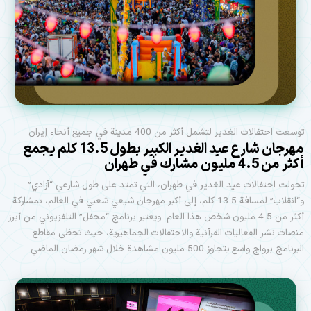
توسعت احتفالات الغدير لتشمل أكثر من 400 مدينة في جميع أنحاء إيران
مهرجان شارع عيد الغدير الكبير بطول 13.5 كلم يجمع
أكثر من 4.5 مليون مشارك في طهران
تحولت احتفالات عيد الغدير في طهران، التي تمتد على طول شارعي “آزادي”
و“انقلاب” لمسافة 13.5 كلم، إلى أكبر مهرجان شيعي شعبي في العالم، بمشاركة
أكثر من 4.5 مليون شخص هذا العام. ويعتبر برنامج “محفل” التلفزيوني من أبرز
منصات نشر الفعاليات القرآنية والاحتفالات الجماهيرية، حيث تحظى مقاطع
البرنامج برواج واسع يتجاوز 500 مليون مشاهدة خلال شهر رمضان الماضي.