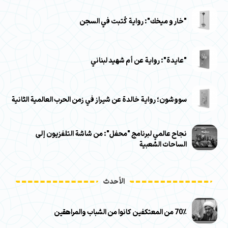
"خار و ميخك": رواية كُتبت في السجن
"عايدة": رواية عن أم شهيد لبناني
سووشون؛ رواية خالدة عن شيراز في زمن الحرب العالمية الثانية
نجاح عالمي لبرنامج "محفل": من شاشة التلفزيون إلى
الساحات الشعبية
الأحدث
70٪ من المعتكفين كانوا من الشباب والمراهقين