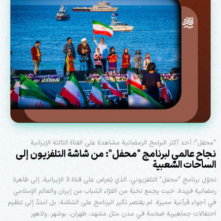
"محفل"؛ أحد أكثر البرامج الرمضانية مشاهدة على القناة الثالثة الإيرانية
نجاح عالمي لبرنامج "محفل": من شاشة التلفزيون إلى
الساحات الشعبية
تحوّل برنامج "محفل" التلفزيوني، الذي يُعرض على قناة 3 الإيرانية، إلى ظاهرة
رمضانية فريدة، حيث يجمع نخبة من القرّاء الشباب من إيران والعالم الإسلامي
في أجواء قرآنية مميزة. لم يقتصر تأثير البرنامج على الشاشة، بل امتدّ إلى تنظيم
احتفالات جماهيرية ضخمة في مدن مثل مشهد، طهران، بوشهر، ولاهور