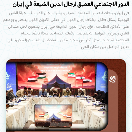
الدور الاجتماعي العميق لرجال الدين الشيعة في إيران
في إيران، وخاصة ضمن المعتقد الشيعي، يشارك رجال الدين في حياة الناس
اليومية بشكل فعّال. بخلاف رجال الدين في بعض الأديان الذين يقتصر وجودهم
على الأماكن المقدسة، فإن رجال الدين الشيعة في إيران يسعون لحل مشاكل
الناس ويعززون الروابط الاجتماعية. وتُعتبر المساجد مركزًا نابضًا للحياة
المجتمعية، حيث تمثل أكثر من مجرد مكان للعبادة، بل تلعب دورًا محوريًا في
تعزيز التواصل بين سكان الحي.