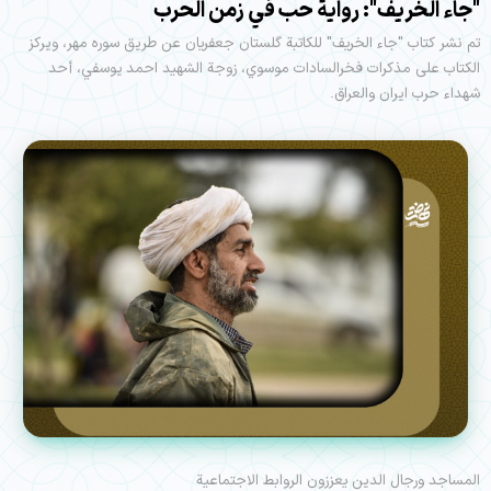
"جاء الخريف": رواية حب في زمن الحرب
تم نشر كتاب "جاء الخريف" للكاتبة گلستان جعفريان عن طريق سوره مهر، ويركز
الكتاب على مذكرات فخرالسادات موسوي، زوجة الشهيد احمد یوسفي، أحد
شهداء حرب ايران والعراق.
المساجد ورجال الدين يعززون الروابط الاجتماعية