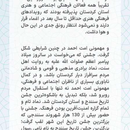
تقریباً همه فعالان فرهنگی اجتماعی و هنری
استان کردستان پذیرفته بودند که رویدادهای
فرهنگی هنری حداقل تا سال بعد در اغماء قرار
دارند و نمی‌شود انتظار رونق جدی در این حال
و هوا داشت.
و مهمونی امت احمد در چنین شرایطی شکل
گرفت. جشنی که می‌خواست در سالروز میلاد
پیامبر اعظم صلوات الله علیه به روایت اهل
سنت، نماد برادری مذهبی و قومی و شادمانی
مردم سرافراز دیار کردستان باشد. و در کمال
ناباوری بسیاری از ناظران اجتماعی و فرهنگی،
مهمونی امت احمد نه تنها با استقبال مردم
روبرو شد، بلکه تبدیل به باشکوه‌ترین جشن
تاریخ سنندج و استان کردستان شد. نماد تام و
تمام گزاره امنیت‌آفرین بودن فرهنگ. جشنی با
حضور بیش از 130 هزار شهروند سنندجی که
بزرگترین جشن تاریخ این شهر لقب گرفت؛
بزرگترین جشن تاریخ سنندج به نام نامی رسول