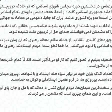
رعباس در نخستین دوره مجلس شورای اسلامی که در حادثه تروریستی ه
ها علیه جمهوری اسلامی گفت: از ابتدا، هدف دشمن نابودی نظام اسلام
مل است؛ به‌ویژه کشوری مانند ایران که جایگاه مهمی در معادلات جهانی 
7 نفر از بهترین نیروهای انقلاب شهید شدند؛ ازجمله پدرم، شهید غلامحسین حقانی،
چرا که دشمنان نمی‌خواستند صدای حق از تریبون ملت شنیده شود.
ف چهره‌های کلیدی انقلاب، از جمله مقام معظم رهبری که آن زمان نی
اسلامی را نابود می‌کنند. اما خدا نخواست؛ مردم ایستادند، رهبری مان
ضعیف ببینیم یا تصور کنیم که کار او بی‌تأثیر است. اتفاقاً تمام قدرت‌ه
ام از عاشوراست.
د اندک یاران خود در برابر سپاه ظلم ایستاد و با شهادت، پیروز میدان ش
اده است. پیروزی ما، در گرو همین ایستادگی و توکل به خداست.
ت‌ترین میدان‌ها، مردم ایران نشان داده‌اند که با دل و جان پای آرمان‌
است. و این همان چیزی است که دشمن را می‌ترساند