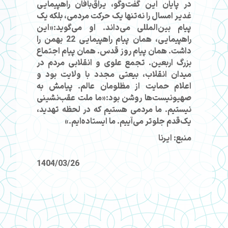
در پایان این گفت‌وگو، یراق‌بافان راهپیمایی
غدیر امسال را نه‌تنها یک حرکت مردمی، بلکه یک
پیام بین‌المللی می‌داند. او می‌گوید:«این
راهپیمایی، همان پیام راهپیمایی 22 بهمن را
داشت. همان پیام روز قدس. همان پیام اجتماع
بزرگ اربعین. تجمع علوی و انقلابی مردم در
میدان انقلاب، بیعتی مجدد با ولایت بود و
اعلام حمایت از مظلومان عالم. پیامش به
صهیونیست‌ها روشن بود:«ما ملت عقب‌نشینی
نیستیم. ما مردمی هستیم که در لحظه تهدید،
یک‌قدم جلوتر می‌آییم. ما ایستاده‌ایم.»
منبع: ایرنا
1404/03/26