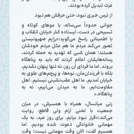
عزت تبدیل کرده بودند.
از ترس خبری نبود، حتی حرفش هم نبود
جوانی حدوداً سی‌ساله، با موهای کوتاه و
تسبیحی در دست، ایستاده کنار خیابان انقلاب و
با اطمینانی راسخ می‌گوید:«رژیم صهیونیستی
تصور می‌کند مردم ما هم مثل مردم خودشان
هستند؛ همان شبی که تهدید به حمله کردند،
رسانه‌هایشان اعلام کردند که باید به پناهگاه
بروند. اما ما فردای آن روز، نه‌ تنها پنهان نشدیم،
بلکه با فرزندان‌مان، نوه‌ها، و پرچم‌های علوی به
خیابان آمدیم. ما اهل عقب‌نشینی نیستیم. اهل
مقاومت‌ایم. ما به میدان می‌آییم، نه به
پناهگاه.»
زنی میانسال، همراه با همسرش، در میان
جمعیت با لحنی آرام ولی قاطع، روایت
می‌کند:«قرار نبود بیایم. برای روز عید، به یک
مهمانی خانوادگی دعوت شده بودیم. اما
همسرم گفت: الان وقت مهمانی نیست؛ وقت