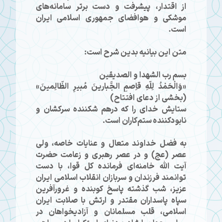
از اقتدار، پیشرفت و دست برتر سامانه‌های
موشکی و هوافضای جمهوری اسلامی ایران
است.
متن این بیانیه بدین شرح است:
بسم رب الشهدا و الصدیقین
«وَالْحَمْدُ لِلّهِ قاِصمِ الجَّبارینَ مُبیرِ الظّالِمینَ»
(بخشی از دعای افتتاح)
ستایش خدای را که درهم شکننده سرکشان و
نابودکننده ستم‌کاران است.
به فضل خداوند متعال و عنایات خاصه، ولی
عصر (عج) و در عصر رهبری و زعامت حضرت
آیت الله خامنه‌ای فرمانده کل قوا، با دست
توانمند فرزندان و سربازان انقلاب اسلامی ایران
عزیز، شب گذشته پاسخ کوبنده و غرورآفرین
سپاه پاسداران مقتدر و ارتش با صلابت ایران
اسلامی، قلب مسلمانان و آزادیخواهان در