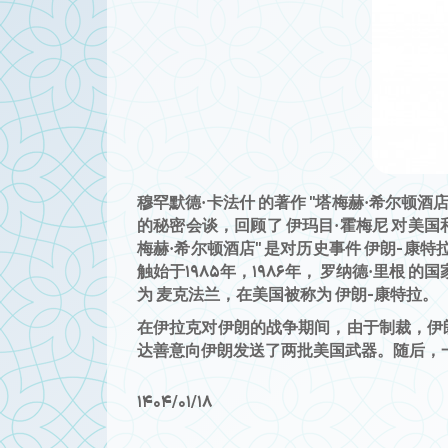
穆罕默德·卡法什 的著作 "塔梅赫·希尔顿酒店
的秘密会谈，回顾了 伊玛目·霍梅尼 对美
梅赫·希尔顿酒店" 是对历史事件 伊朗-康特
触始于1985年，1986年， 罗纳德·里根
为 麦克法兰，在美国被称为 伊朗-康特拉。
在伊拉克对伊朗的战争期间，由于制裁，伊
达善意向伊朗发送了两批美国武器。随后，一
1404/01/18