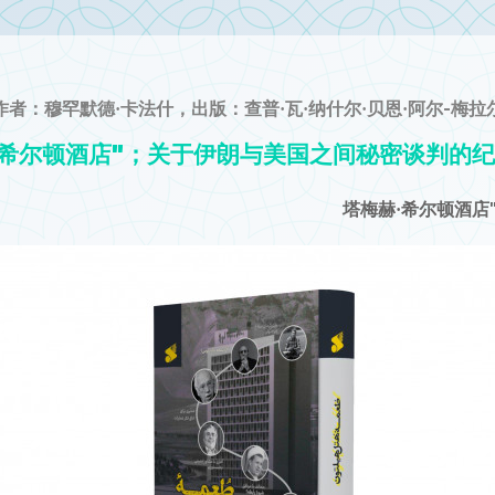
作者：穆罕默德·卡法什，出版：查普·瓦·纳什尔·贝恩·阿尔-梅拉