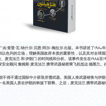
" 由 查普·瓦·纳什尔·贝恩·阿尔-梅拉尔 出版。本书讲述了19
国和以色列的立场，理解美国政府本质的重要性，以及其对全球
拉、麦克法兰 和 伊朗门 的时间线和分析。该事件发生在1985
 的国家安全顾问 詹姆斯·麦克法兰 携带武器秘密乘飞机抵达 德
朗不得不通过国际中介获取所需武器。美国人将武器销售与伊朗利
名美国人质在伊朗的斡旋下获释。之后，麦克法兰 携带武器秘密