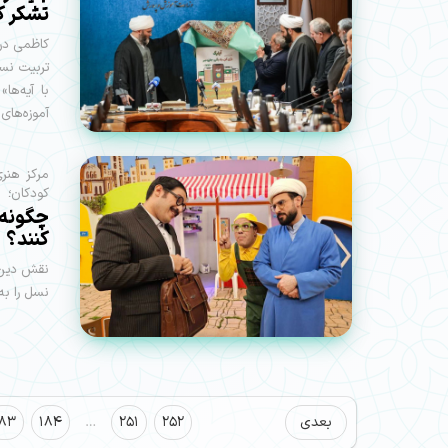
تشکر ک
کاظمی در 
تربیت نس
با آیه‌ه
آموزه‌های 
مرکز هنر
کودکان؛
چگونه ب
کنند؟
نقش دین 
نسل را ب
بعدی
252
251
…
184
183