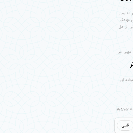
 تعلیم و
 «زندگی
ی از دل
دینی در
ر
اند این
14
قبلی