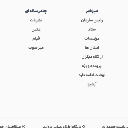
میز‌خبر
چندرسانه‌ای
رئیس سازمان
نشریات
ستاد
عکس
مؤسسات
فیلم
استان ها
میز صوت
از نگاه دیگران
پرونده ویژه
نهضت ادامه دارد
آرشیو
ی ریاست جمهوری
پایگاه اطلاع رسانی دولت
متقاضیان خد