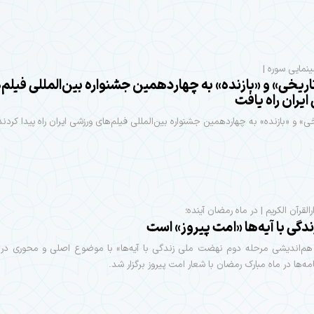
نمایی سوره |
اریخی» و «بازنده» به چهاردهمین جشنواره بین‌المللی فیلم‌
یران راه یافت
خی» و «بازنده» به چهاردهمین جشنواره بین‌المللی فیلم‌های ورزشی ایران راه پیدا کردند
القرآن الکریم | در ماه رمضان آینده؛
دگی با آیه‌ها «امت پیروز» است
‌اندیشی مرحله دوم نهضت ملی زندگی با آیه‌ها» با موضوع اصلی و محوری 
امه‌ها در ماه مبارک رمضان با شعار امت پیروز برگزار شد.