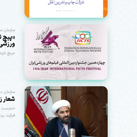
سازمان سی
«پیچ ت
ورزشی ا
«پیچ تاری
سازمان دار
شعار زن
«نشست هم
فرآیند برن