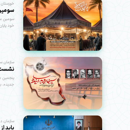
خوزستان | 
سومین 
سومین سوگ
خود پایان
سازمان سی
نشست تا
پنجمین ش
جدید»، به همت 
سازمان دار
باید ا