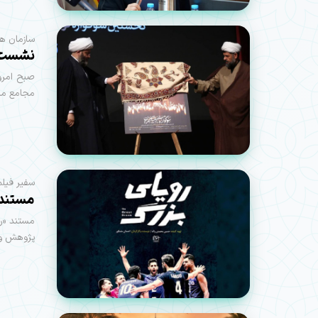
سازمان هی
نشست ت
مجامع می
سفیر فیلم
مستند 
مستند «رو
پژوهش و 