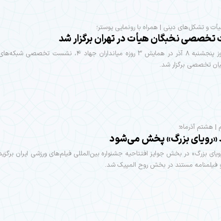
أت و تشکل‌های دینی | همراه با رونمایی پوستر؛
خصصی نخبگان هیأت در تهران برگزار شد
صبح امروز پنجشنبه ۸ آذر در همایش ۳ روزه میانداران جهاد ۴، نشست ت
ان تخصصی برگزار شد.
 | هشتم آذرماه؛
«رویای بزرگ» پخش می‌شود
یای بزرگ» در بخش جوایز افتتاحیه جشنواره بین‌المللی فیلم‌های ورزشی ایران برگزید
فیلمنامه مستند در بخش روح المپیک شد.