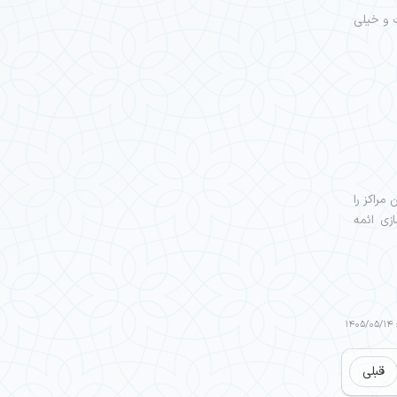
ت و خیلی
مراکز را
زی ائمه
14
قبلی