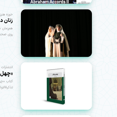
حوزه هنری
زنان د
هم‌زمان ب
روی صحنه 
انتشارات 
«چهل و
کتاب «چه
تذکرةالاو