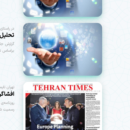
در راستای
تحلیل 
گزارش جا
براساس ن
تهران تای
افشاگری
روزنامه‌ی
رسمیت شن