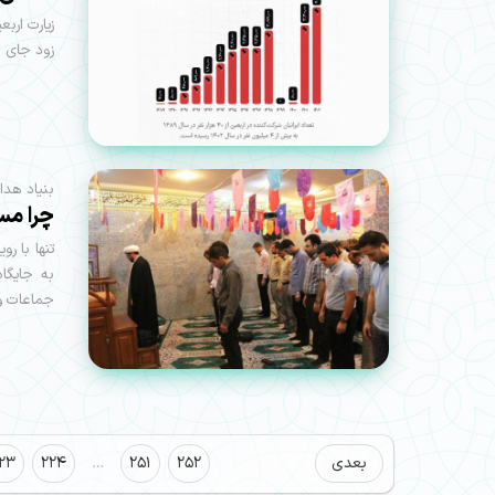
زیارت ارب
زود جای خو
بنیاد هدا
چرا مسا
تنها با ر
به جایگا
جماعات و
بعدی
252
251
…
224
23