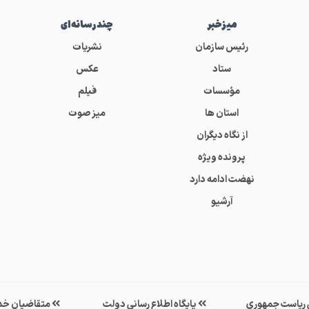
میز‌خبر
چندرسانه‌ای
رئیس سازمان
نشریات
ستاد
عکس
مؤسسات
فیلم
استان ها
میز صوت
از نگاه دیگران
پرونده ویژه
نهضت ادامه دارد
آرشیو
ی ریاست جمهوری
پایگاه اطلاع رسانی دولت
متقاضیان خد