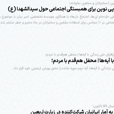
ین | سخنرانان و مبلغین بخوانند؛
ی نوین برای همبستگی اجتماعی حول سیدالشهدا (ع)
غی «ازدحام تن‌ها، اجتماع دل‌ها» با همکاری موسسه تخصصی امیر بیان با موضوع
غین و سخنرانان در ماه محرم و صفر منتشر شد.
فزای ملی زندگی با آیه‌ها | محفل هم‌قدم با مردم؛
ا آیه‌ها | محفل هم‌قدم با مردم؛
«زندگی با آیه‌ها» آیه دوم سوره مائده را محور پویش اربعینی خود قرار داد.
 تاکنون؛
ه آمار ایرانیان شرکت‌کننده در زیارت اربعین