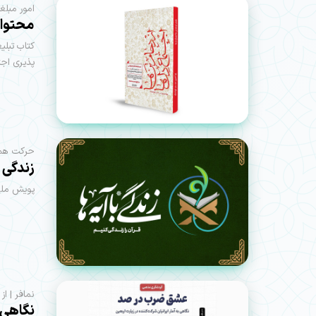
امور مبلغ
محتوای
کتاب تبلی
پذیری اجتماعی در ۱۱ مجلس برای استفاده مبل
حرکت هم‌ا
زندگی ب
پویش ملی 
نمافر | از سال 89
نگاهی ب