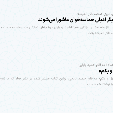
 | روی صحنه تالار اندیشه؛
یگر ادیان حماسه‌خوان عاشورا می‌شوند
ا آغاز ماه صفر و عزاداری سیدالشهدا و یاران باوفایشان نمایش «راحوما» به همت ح
تالار اندیشه رفت.
صاد | به قلم حمید بابایی؛
 یکم»
ل و یکم» به قلم حمید بابایی، اولین کتاب منتشر شده در نشر صاد که با نیم‌ن
لیا نوشته شده است.