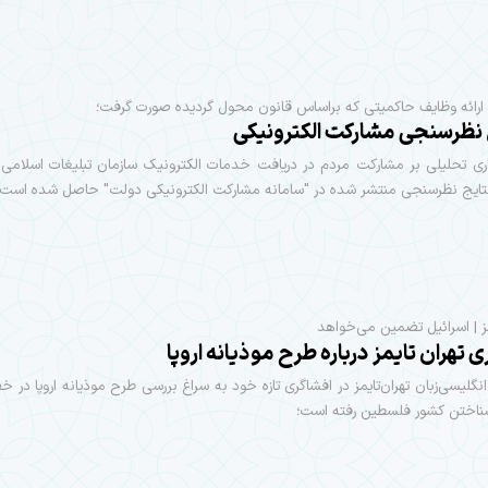
 ارائه وظایف حاکمیتی که براساس قانون محول گردیده صورت گرفت؛
نظرسنجی مشاركت الکترونیکی
ری تحلیلی بر مشارکت مردم در دریافت خدمات الکترونیک سازمان تبلیغات اسلامی
تایج نظرسنجی منتشر شده در "سامانه مشارکت الکترونیکی دولت" حاصل شده است.
مز | اسرائیل تضمین می‌خواهد
 تهران تایمز درباره طرح موذیانه اروپا
 انگلیسی‌زبان تهران‌تایمز در افشاگری تازه خود به سراغ بررسی طرح موذیانه اروپا در
اختن کشور فلسطین رفته است؛