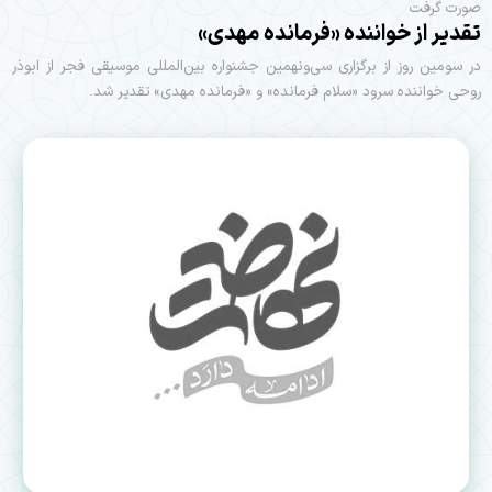
صورت گرفت
تقدير از خواننده «فرمانده مهدی»
در سومین روز از برگزاری سی‌و‌نهمین جشنواره بین‌المللی موسیقی فجر از ابوذر
روحی خواننده‌ سرود «سلام فرمانده» و «فرمانده مهدی» تقدیر شد.