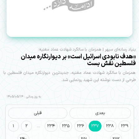
بنیاد رسانه‌ای سپهر | همزمان با سالگرد شهادت عماد مغنیه؛
«هدف نابودی اسرائیل است» بر دیوارنگاره میدان
فلسطین نقش بست
همزمان با سالگرد شهادت عماد مغنیه، جدیدترین دیوارنگاره میدان فلسطین با
طرحی از دست نوشته این شهید رونمایی شد.
به روز رسانی : 1405/05/14
بعدی
قبلی
1
2
…
234
235
236
237
238
239