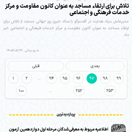
تلاش برای ارتقاء مساجد به عنوان کانون مقاومت و مرکز
خدمات فرهنگی و اجتماعی
مدیرعامل بنیاد هدایت در گفت‌وگو با ستاد خبری روز جهانی مسجد از تلاش برای
ارتقاء مساجد به عنوان کانون مقاومت و مرکز خدمات فرهنگی و اجتماعی خبر
داد.
به روز رسانی : 1405/05/14
بعدی
قبلی
1
2
…
94
95
96
97
98
99
100
…
252
253
پربازدیدترین
اطلاعیه مربوط به معرفی‌شدگان مرحله اول دوازدهمین آزمون