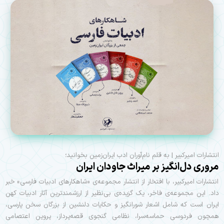
انتشارات امیرکبیر | به قلم نام‌آوران ادب ایران‌زمین بخوانید؛
مروری دل‌انگیز بر میراث جاودان ایران
انتشارات امیرکبیر، با افتخار از انتشار مجموعه‌ی «شاهکارهای ادبیات فارسی» خبر
داد. این مجموعه‌ی فاخر، یک گزیده‌ی بی‌نظیر از ارزشمندترین آثار ادبیات کهن
ایران است که شامل اشعار شورانگیز و حکایات دلنشین از بزرگان سخن پارسی،
همچون فردوسی حماسه‌سرا، نظامی گنجوی قصه‌پرداز، پروین اعتصامی