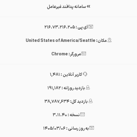
سامانه پدافند غیرعامل
آی پی : 216.73.216.205
مکان: United States of America/Seattle
مرورگر: Chrome
کاربر آنلاین : 1,481
بازدید روزانه : 191,182
بازدید کل: 38,787,634
نسخه : 3.11.40
به روز رسانی : 1405/03/06