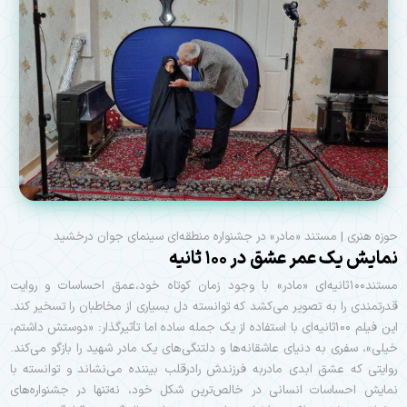
حوزه هنری | مستند «مادر» در جشنواره منطقه‌ای سینمای جوان درخشيد
نمایش یک عمر عشق در ۱۰۰ ثانیه
مستند۱۰۰ثانیه‌ای «مادر» با وجود زمان کوتاه خود،عمق احساسات و روایت
قدرتمندی را به تصویر می‌کشد که توانسته دل بسیاری از مخاطبان را تسخیر کند.
این فیلم ۱۰۰ثانیه‌ای با استفاده از یک جمله ساده اما تأثیرگذار: «دوستش داشتم،
خیلی»، سفری به دنیای عاشقانه‌ها و دلتنگی‌های یک مادر شهید را بازگو می‌کند.
روایتی که عشق ابدی مادربه فرزندش رادرقلب بیننده می‌نشاند و توانسته با
نمایش احساسات انسانی در خالص‌ترین شکل خود، نه‌تنها در جشنواره‌های