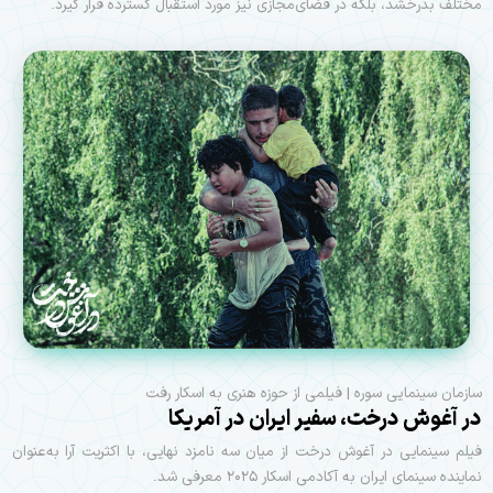
مختلف بدرخشد، بلکه در فضای‌مجازی نیز مورد استقبال گسترده قرار گیرد.
سازمان سينمايی سوره | فیلمی از حوزه هنری به اسکار رفت
در آغوش درخت، سفير ايران در آمريكا
فیلم سینمایی در آغوش درخت از میان سه نامزد نهایی، با اکثریت آرا به‌عنوان
نماینده سینمای ایران به آکادمی اسکار ۲۰۲۵ معرفی شد.