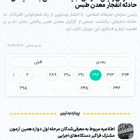
حادثه انفجار معدن طبس
رئیس سازمان تبلیغات اسلامی، با انتشار ویدئویی از یک شعرخوانی تاثیرگذار، به
حادثه دلخراش درگذشت جمعی از کارگران معدن طبس واکنش نشان داد و بر
اهمیت ایثار و فداکاری این عزیزان تاکید کرد.
به روز رسانی : 1405/05/18
بعدی
قبلی
1
2
…
289
290
291
292
293
294
295
…
645
646
پربازدیدترین
اطلاعیه مربوط به معرفی‌شدگان مرحله اول دوازدهمین آزمون
مشترک فراگیر دستگاه‌های اجرایی