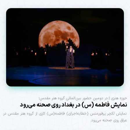
حوزه هنری | در دومین حضور بین‌المللی گروه هنر مقدس؛
نمایش فاطمه (س) در بغداد روی صحنه می‌رود
نمایش لکچر پرفورمنس (خطابه‌اجرای) فاطمه(س) کاری از گروه هنر مقدس در
عراق روی صحنه می‌رود.