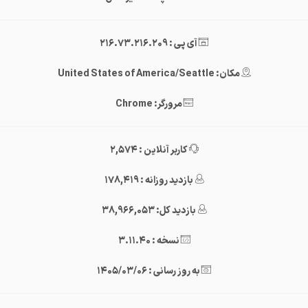
آی پی : 216.73.216.209
مکان: United States of America/Seattle
مرورگر: Chrome
کاربر آنلاین : 2,574
بازدید روزانه : 178,419
بازدید کل: 38,966,053
نسخه : 3.11.40
به روز رسانی : 1405/03/06