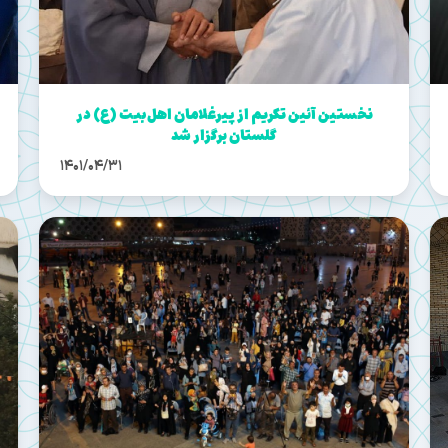
نخستین آئین تکریم از پیرغلامان اهل‌بیت (ع) در
گلستان برگزار شد
1401/04/31