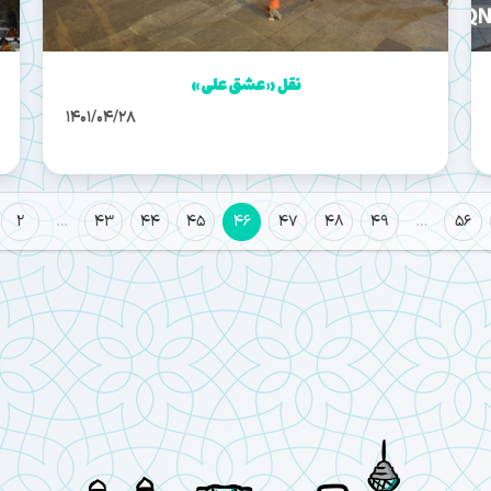
نقل «عشق علی»
1401/04/28
2
…
43
44
45
46
47
48
49
…
56