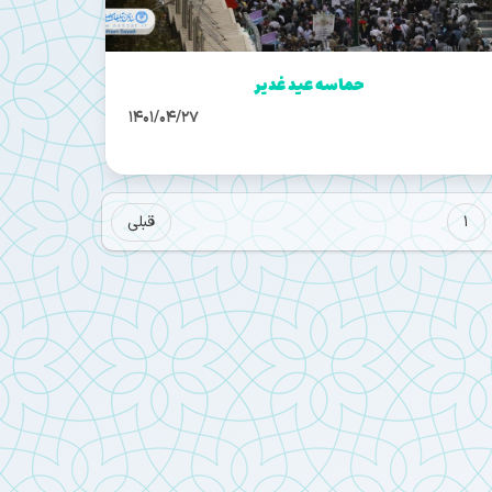
حماسه عید غدیر
1401/04/27
1
قبلی