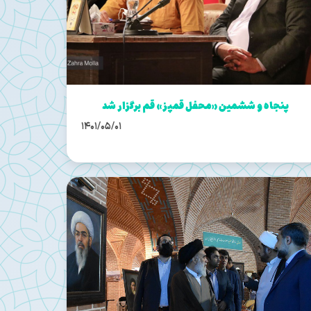
پنجاه و ششمین «محفل قمپز» قم برگزار شد
1401/05/01