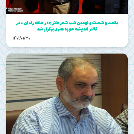
یکصد و شصت و نهمین شب شعر طنز «در حلقه رندان» در
تالار اندیشه حوزه هنری برگزار شد
1401/01/30