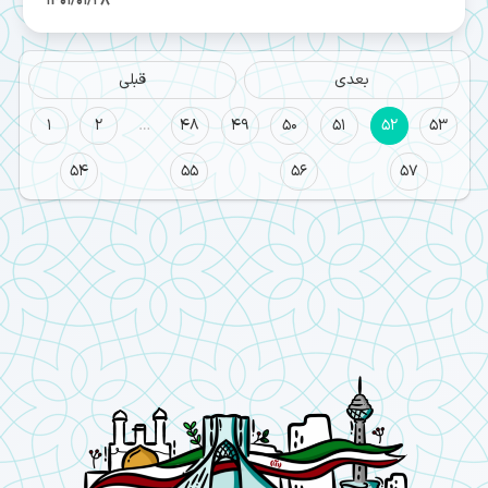
1401/01/28
بعدی
قبلی
1
2
…
48
49
50
51
52
53
54
55
56
57