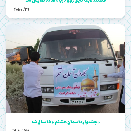
مستند «یک قایق روی دریا» آماده نمایش شد
1401/01/29
«جشنواره آسمان هشتم» ۱۵ سال شد