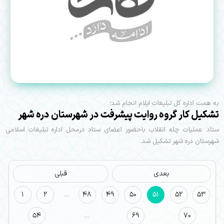
به همت اداره کل تبلیغات ایلام انجام شد؛
تشکیل کار گروه روایت پیشرفت در شهرستان دره شهر
ستاد عملیات چله انقلاب باحضور اعضای ستاد درمحل اداره تبلیغات اسلامی
شهرستان دره شهر تشکیل شد.
بعدی
قبلی
1
2
…
48
49
50
51
52
53
54
…
69
70