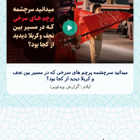
برافراشتن پرچم خونخواهی امام شهید در مرز مهران
ایلام | گزارش ویدئویی؛