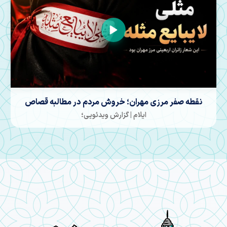
قصاص
موکبی که افتتاح شد
ایلام | گزارش ویدئویی؛