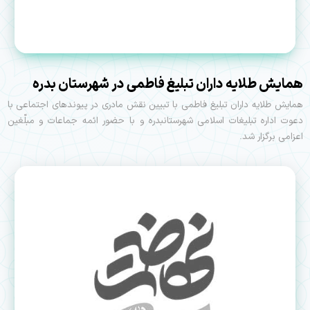
همایش طلایه داران تبلیغ فاطمی در شهرستان بدره
همایش طلایه داران تبلیغ فاطمی با تبیین نقش مادری در پیوندهای اجتماعی با
دعوت اداره تبلیغات اسلامی شهرستانبدره و با حضور ائمه جماعات و مبلّغین
اعزامی برگزار شد.