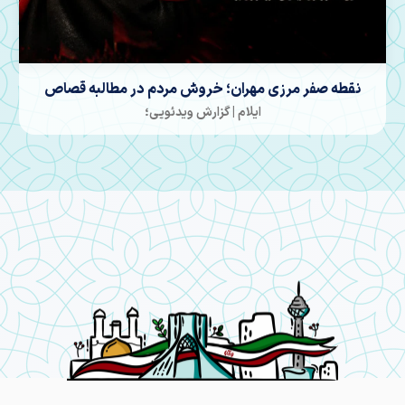
موکبی که افتتاح شد
ایلام | گزارش ویدئویی؛