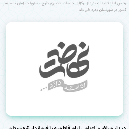
رئیس اداره تبلیغات بدره از برگزاری جلسات حضوری طرح مستورا همزمان با سراسر
کشور در شهرستان بدره خبر داد.
دیدار مبلغین اعزامی ایام فاطمیه با فرماندار شهرستان