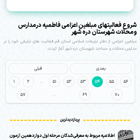
شروع فعالیتهای مبلغین اعزامی فاطمیه درمدارس
ومحلات شهرستان دره شهر
مبلغین اعزامی از دفتر تبلیغات اسلامی استان قم فعالیت های تبلیغی خود را در
مدارس،محلات و مساجد شهرستان دره شهر آغاز کردند.
بعدی
قبلی
1
2
…
51
52
53
54
55
56
57
…
69
70
پربازدیدترین
اطلاعیه مربوط به معرفی‌شدگان مرحله اول دوازدهمین آزمون