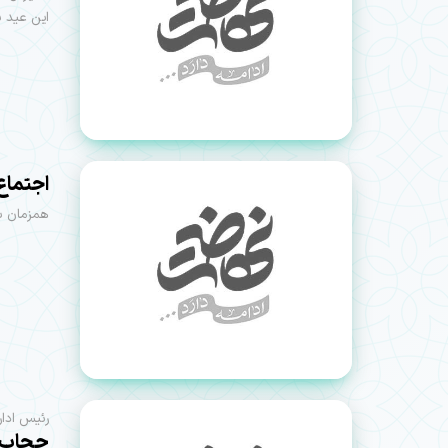
این عید ب
اجتماع ۲ هزار نفری بانوان محجبه در نیشابور بر
همزمان با هفته گر
رئیس ادار
حجاب، 