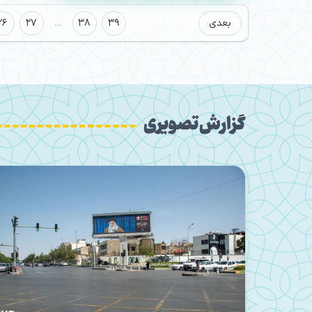
بعدی
39
38
…
27
26
گزارش تصویری