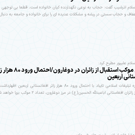
لام اذرشیب گفت: حجاب به نوعی نگهدارنده کیان خانواده است، قطعا بی توجهی 
ف و حجاب سستی در ریشه و مشکلات عدیده ای را برای خانواده و جامعه به دنبال د
ام علیپور مطرح کرد:
برپایی موکب استقبال از زائران در دوغارون/احتمال
تانی اربعین
رئیس اداره تبلیغات اسلامی تایباد با احتمال ورود ۸۰ هزار زائر افغانستانی اربعین
ائران افغاستانی اباعبدلله الحسین(ع) در مرز دوغارون، تعداد ۲ موکب برپا خواهد شد.