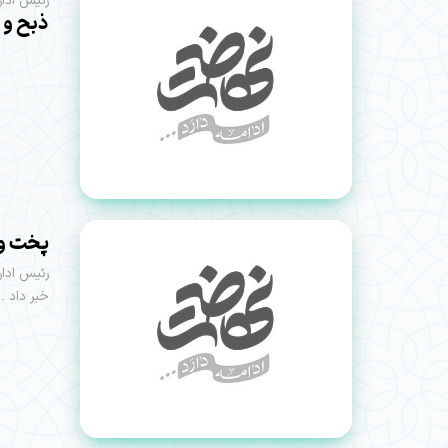
رئیس ادار
ذبح و 
پخت و توزیع بیش از
خبر داد .