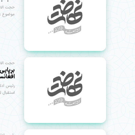
حجت الاس
موضوع عفا
حجت الاسل
افغانس
استقبال از ز