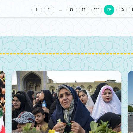
1
2
…
21
22
23
24
25