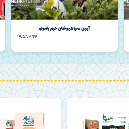
خروش عاشقان قدس در میدان 15 خرداد
1404/12/24