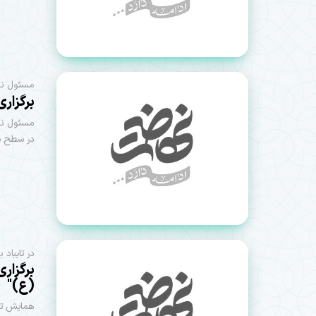
مسئول نما
برگزاری بیش از ۲۰ مر
در سطح شه
در تایباد ب
برگزار
(ع)"
همایش تکر