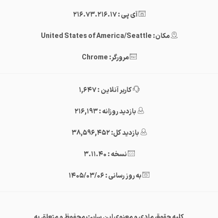
آی پی : 216.73.216.17
مکان: United States of America/Seattle
مرورگر: Chrome
کاربر آنلاین : 1,647
بازدید روزانه : 216,193
بازدید کل: 38,596,452
نسخه : 3.11.40
به روز رسانی : 1405/03/06
کلیه حقوق مادی و معنوی این سایت محفوظ و متعلق به