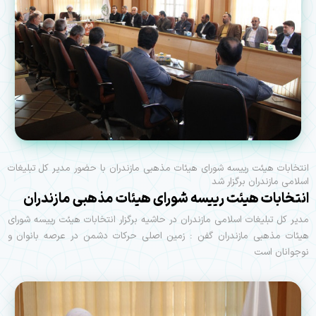
انتخابات هیئت رییسه شورای هیئات مذهبی مازندران با حضور مدیر کل تبلیغات
اسلامی مازندران برگزار شد
انتخابات هیئت رییسه شورای هیئات مذهبی مازندران
مدیر کل تبلیغات اسلامی مازندران در حاشیه برگزار انتخابات هیئت رییسه شورای
هیئات مذهبی مازندران گفن : زمین اصلی حرکات دشمن در عرصه بانوان و
نوجوانان است