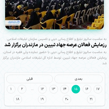
به مناسبت سالروز تبلیغ و اطلاع رسانی دینی و تاسیس سازمان تبلیغات اسلامی:
رزمایش فعالان عرصه جهاد تبیین در مازندران برگزار شد
به مناسبت سالروز تبلیغ و اطلاع رسانی دینی با حضور نماینده ولی فقیه در استان،
رزمایش فعالان عرصه جهاد تبیین، توسط اداره کل تبلیغات اسلامی مازندران برگزار
شد
بعدی
قبلی
1
2
…
12
13
14
15
16
17
18
19
20
21