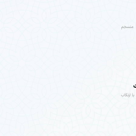
و منسجم
 ارتکاب