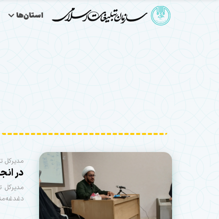
استان‌ها
مدیرکل تب
در انج
مدیرکل ت
دغدغه‌مند