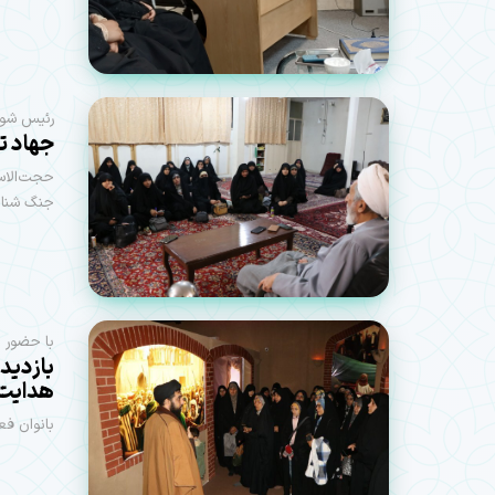
رئیس شورا
جهاد ت
حجت‌الاسل
جنگ شناخ
با حضور م
بازدید 
هدایت 
بانوان فع