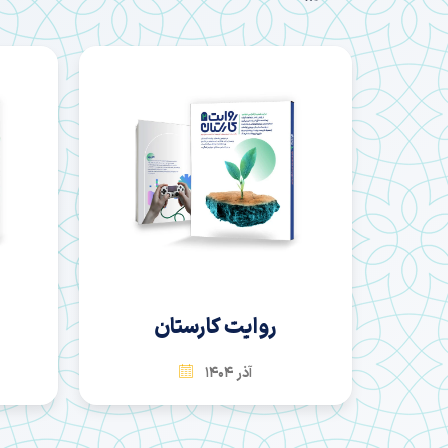
سها
بهمن 1404