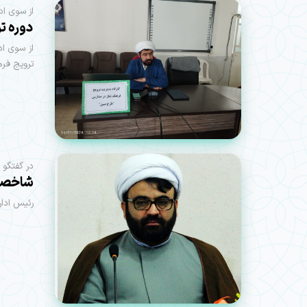
از سوی ادا
دوره تو
از سوی اد
ترویج فره
در گفتگو 
شاخصه‌
رئیس ادار