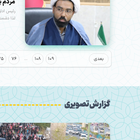
مردم ب
رئیس ادار
لذا دشمنا
بعدی
109
108
…
76
75
گزارش تصویری