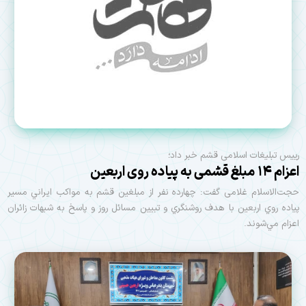
رییس تبلیغات اسلامی قشم خبر داد؛
اعزام ۱۴ مبلغ قشمی به پیاده روی اربعین
حجت‌الاسلام غلامی گفت: چهارده نفر از مبلغین قشم به مواكب ايراني مسير
پياده روي اربعين با هدف روشنگري و تبيين مسائل روز و پاسخ به شبهات زائران
اعزام مي‌شوند.