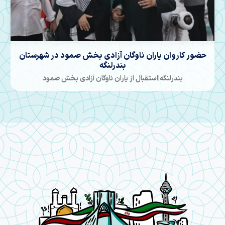
درس از زندگی حضر زهرا (س)
هرمزگان| پدر شهید تختی شهید مدافع حرم