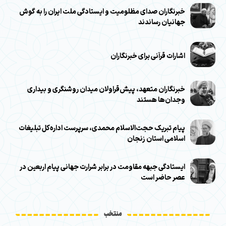
خبرنگاران صدای مظلومیت و ایستادگی ملت ایران را به گوش
جهانیان رساندند
اشارات قرآنی برای خبرنگاران
خبرنگاران متعهد، پیش‌قراولان میدان روشنگری و بیداری
وجدان‌ها هستند
پیام تبریک حجت‌الاسلام محمدی، سرپرست اداره‌کل تبلیغات
اسلامی استان زنجان
ایستادگی جبهه مقاومت در برابر شرارت جهانی پیام اربعین در
عصر حاضر است
منتخب