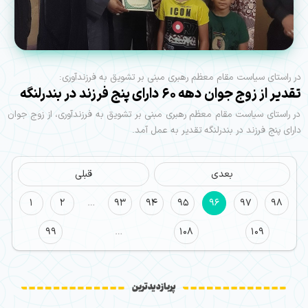
در راستای سیاست مقام معظم رهبری مبنی بر تشویق به فرزندآوری:
تقدیر از زوج جوان دهه ۶۰ دارای پنج فرزند در بندرلنگه
در راستای سیاست مقام معظم رهبری مبنی بر تشویق به فرزندآوری، از زوج جوان
دارای پنج فرزند در بندرلنگه تقدیر به عمل آمد.
بعدی
قبلی
1
2
…
93
94
95
96
97
98
99
…
108
109
پربازدیدترین