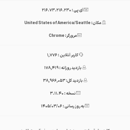
آی پی : 216.73.216.230
مکان: United States of America/Seattle
مرورگر: Chrome
کاربر آنلاین : 1,776
بازدید روزانه : 178,419
بازدید کل: 38,966,053
نسخه : 3.11.40
به روز رسانی : 1405/03/06