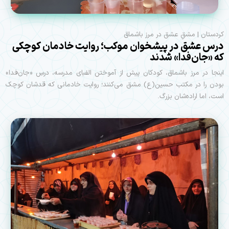
کردستان | مشقِ عشق در مرز باشماق
درس عشق در پیشخوان موکب؛ روایت خادمان کوچکی
که «جان‌فدا» شدند
اینجا در مرز باشماق، کودکان پیش از آموختن الفبای مدرسه، درسِ «جان‌فدا»
بودن را در مکتب حسین(ع) مشق می‌کنند؛ روایت خادمانی که قدشان کوچک
است، اما اراده‌شان بزرگ.