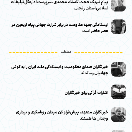
پیام تبریک حجت‌الاسلام محمدی، سرپرست اداره‌کل تبلیغات
اسلامی استان زنجان
ایستادگی جبهه مقاومت در برابر شرارت جهانی پیام اربعین در
عصر حاضر است
منتخب
خبرنگاران صدای مظلومیت و ایستادگی ملت ایران را به گوش
جهانیان رساندند
اشارات قرآنی برای خبرنگاران
خبرنگاران متعهد، پیش‌قراولان میدان روشنگری و بیداری
وجدان‌ها هستند