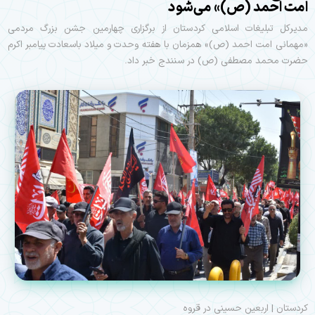
امت احمد (ص)» می‌شود
مدیرکل تبلیغات اسلامی کردستان از برگزاری چهارمین جشن بزرگ مردمی
«مهمانی امت احمد (ص)» همزمان با هفته وحدت و میلاد باسعادت پیامبر اکرم
حضرت محمد مصطفی (ص) در سنندج خبر داد.
کردستان | اربعین حسینی در قروه