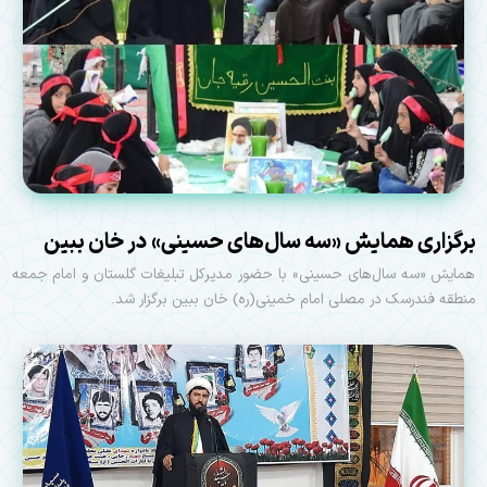
برگزاری همایش «سه سال‌های حسینی» در خان ببین
همایش «سه سال‌های حسینی» با حضور مدیرکل تبلیغات گلستان و امام جمعه
منطقه فندرسک در مصلی امام خمینی(ره) خان ببین برگزار شد.