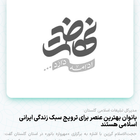
مدیرکل تبلیغات اسلامی گلستان:
بانوان بهترين عنصر برای ترویج سبک زندگی ایرانی
اسلامی هستند
حجت‌الاسلام گرزین با اشاره به برگزاری «مهرواره بانور» در استان گلستان گفت: