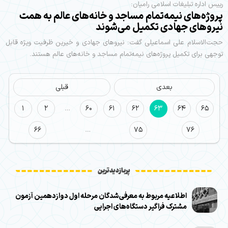
رییس اداره تبلیغات اسلامی رامیان:
پروژه‌های نیمه‌تمام مساجد و خانه‌های عالم به همت
نیروهای جهادی تکمیل می‌شوند
حجت‌الاسلام علی اسماعیلی گفت: نیروهای جهادی و خیرین ظرفیت ویژه قابل
توجهی برای تکمیل پروژه‌های نیمه‌تمام مساجد و خانه‌های عالم هستند.
بعدی
قبلی
1
2
…
60
61
62
63
64
65
66
…
75
76
پربازدیدترین
اطلاعیه مربوط به معرفی‌شدگان مرحله اول دوازدهمین آزمون
مشترک فراگیر دستگاه‌های اجرایی