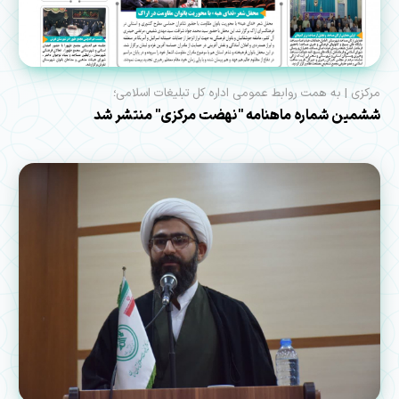
مرکزی | به همت روابط عمومی اداره کل تبلیغات اسلامی؛
ششمین شماره ماهنامه "نهضت مرکزی" منتشر شد