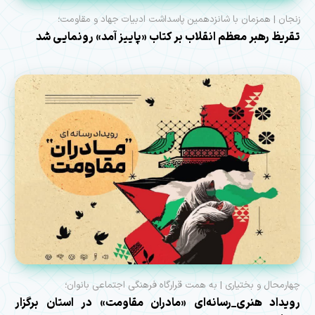
زنجان | همزمان با شانزدهمین پاسداشت ادبیات جهاد و مقاومت؛
تقریظ رهبر معظم انقلاب بر کتاب «پاییز آمد» رونمایی شد
چهارمحال و بختیاری | به همت قرارگاه فرهنگی اجتماعی بانوان؛
رویداد هنری_رسانه‌ای «مادران مقاومت» در استان برگزار