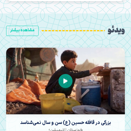
ویدئو
مشاهده بیشتر
هنرمندان به روایت اربعین پرداختند
خوزستان | رویداد هنری «یا لثارات الامام»،