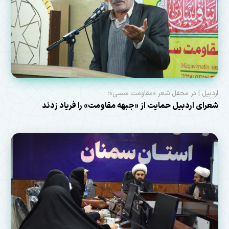
اردبیل | در محفل شعر «مقاومت سسی»؛
شعرای اردبیل حمایت از «جبهه مقاومت» را فریاد زدند