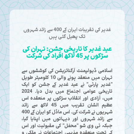
غدیر کی تقریبات ایران کے 400 سے زائد شہروں
تک پھیل گئی ہیں
عید غدیر کا تاریخی جشن: تہران کی
سڑکوں پر 45 لاکھ افراد کی شرکت
اسلامی ڈیولپمنٹ آرگنائزیشن کی کوششوں سے
تہران میں منعقد ہونے والی 10 کلومیٹر طویل
"غدیر پارٹی" نے عید غدیر کے جشن کو ایک
تاریخی عوامی اجتماع میں بدل دیا۔ 2024
میں، آزادی اور انقلاب سڑکوں پر منعقدہ اس
عظیم الشان تقریب میں 45 لاکھ سے زائد
شہریوں نے شرکت کی۔ اس ماڈل کو ایران کے 400
سے زائد شہروں اور دیہاتوں میں اپنایا گیا،
جبکہ ٹی وی شو "محفل" کی مقبولیت اور اس
کے تحت منعقدہ مذہبی اجتماعات نے ملکی و