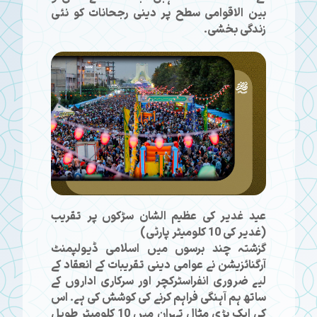
بین الاقوامی سطح پر دینی رجحانات کو نئی
زندگی بخشی۔
عید غدیر کی عظیم الشان سڑکوں پر تقریب
(غدیر کی 10 کلومیٹر پارٹی)
گزشتہ چند برسوں میں اسلامی ڈیولپمنٹ
آرگنائزیشن نے عوامی دینی تقریبات کے انعقاد کے
لیے ضروری انفراسٹرکچر اور سرکاری اداروں کے
ساتھ ہم آہنگی فراہم کرنے کی کوشش کی ہے۔ اس
کی ایک بڑی مثال تہران میں 10 کلومیٹر طویل