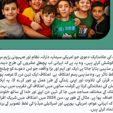
کی علامتایک دعویٰ جو امریکی سرمایہ دارانہ نظام اور صہیونی رژیم سے
 کوشش کرتے ہیں، وہ یہ ہے کہ ایرانی اب پچھلے عشروں کی طرح دیندار 
ہبی بتایا جاتا ہے۔ایک اور اہم اور بڑا واقعہ جو اس دعوے کو چیلنج کرت
غلط تاثر ہے، وہ مذہبی رسم اعتکاف ہے۔ اعتکاف ایک تین دن کا عرص
ت، قرآن کی تلاوت اور اپنی زندگی کے طرزِ عمل پر غور کرے گا۔ ی
ن کی نمائندگی کرتا ہے۔گزشتہ سالوں میں اعتکاف کی تقریب میں بہت ز
ک کے مختلف مساجد میں جا کر تین دن اپنے اور خدا کے ساتھ خلوت گ
ہ ایرانی عوام، امریکی، یورپی اور اسرائیلی میڈیا کی غلط تصویر کے بر
ماد کرتے ہیں۔