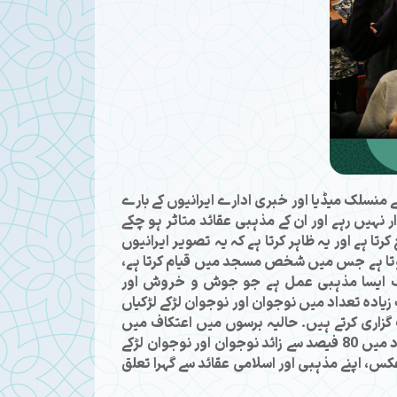
 منسلک میڈیا اور خبری ادارے ایرانیوں کے بارے
نہیں رہے اور ان کے مذہبی عقائد متاثر ہو چکے
ا ہے اور یہ ظاہر کرتا ہے کہ یہ تصویر ایرانیوں
ہ ہوتا ہے جس میں شخص مسجد میں قیام کرتا ہے،
ہ ایک ایسا مذہبی عمل ہے جو جوش و خروش اور
یادہ تعداد میں نوجوان اور نوجوان لڑکے لڑکیاں
زاری کرتے ہیں۔ حالیہ برسوں میں اعتکاف میں
شرکت کرنے والوں کی تعداد میں اوسطاً 20 فیصد اضافہ ہوا ہے۔ مثال کے طور پر، سن 2024 میں اعتکاف میں شریک افراد میں 80 فیصد سے زائد نوجوان اور نوجوان لڑکے
عکس، اپنے مذہبی اور اسلامی عقائد سے گہرا تعلق