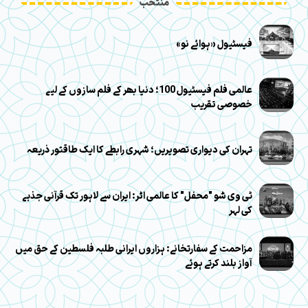
منتخب
فیسٹیول «ہوائے نو»
عالمی فلم فیسٹیول 100؛ دنیا بھر کے فلم سازوں کے لیے
خصوصی تقریب
تہران کی دیواری تصویریں؛ شہری رابطے کا ایک طاقتور ذریعہ
ٹی وی شو "محفل" کا عالمی اثر: ایران سے لاہور تک قرآنی جذبے
کی لہر
مزاحمت کے سفارتخانے: ہزاروں ایرانی طلبہ فلسطین کے حق میں
آواز بلند کرتے ہوئے