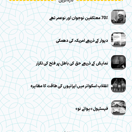
تازہ ترین
70٪ معتکفین نوجوان اور نوعمر تھے
دیوار کے ذریعے امریکہ کی دھمکی
نمایش کے ذریعے حق کی باطل پر فتح کی تکرار
انقلاب اسکوائر میں ایرانیوں کی طاقت کا مظاہرہ
فیسٹیول «ہوائے نو»