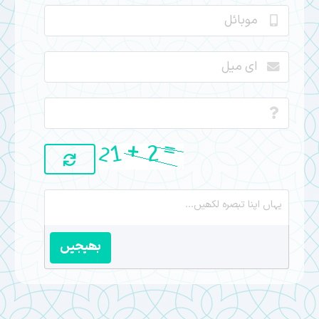
بھیجیں