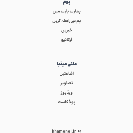
ہوم
ہمارے بارے میں
ہم سے رابطہ کریں
خبریں
آرکائیو
ملٹی میڈیا
اشاعتیں
تصاویر
ویڈیوز
پوڈ کاسٹ
khamenei.ir