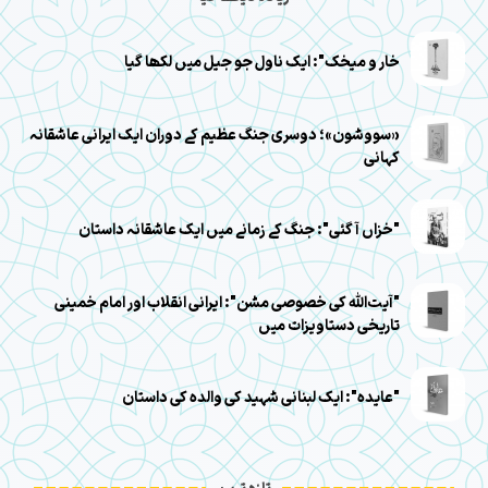
خار و میخک": ایک ناول جو جیل میں لکھا گیا
«سووشون»؛ دوسری جنگ عظیم کے دوران ایک ایرانی عاشقانہ
کہانی
"خزاں آ گئی": جنگ کے زمانے میں ایک عاشقانہ داستان
"آیت‌الله کی خصوصی مشن": ایرانی انقلاب اور امام خمینی
تاریخی دستاویزات میں
"عایده": ایک لبنانی شہید کی والدہ کی داستان