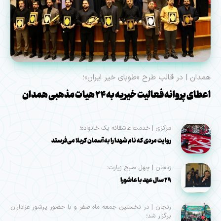
همدان | در قالب طرح «طوبای خیر ایران»؛
اعطای پروانه فعالیت خیریه به ۲۴ هیات مذهبی همدان
مرکزی | خدمت عاشقانه یک خانواده؛
روایت مردی که نام شهدا را به آسمان کربلا می‌فرستد
زنجان | چهل صبح زیارت؛
۲۹ سال عهد با عاشورا
زنجان | در نخستین جمعه ماه صفر و با حضور پرشور عزاداران
برگزار شد؛