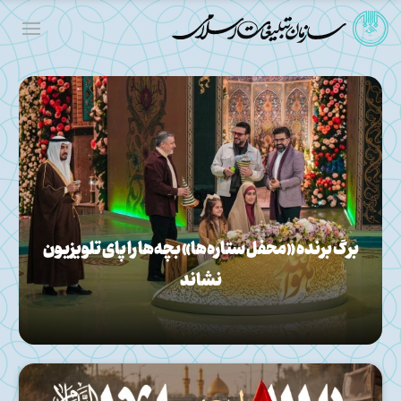
برگ برنده «محفل ستاره‌ها» بچه‌ها را پای تلویزیون
نشاند