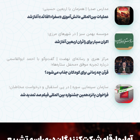
مدارس صدرا | همزمان با اربعین حسینی؛
عملیات بین‌المللی دانش‌آموزی «سفراء القائد» آغاز شد
موسسه بهمن سبز | در شهرهای مرزی؛
اکران سیار برای زائران اربعین آغاز شد
مرکز هنری و رسانه‌ای نهضت | گفت‌وگو با احمد ابوالقاسمی
درباره تجربه موفق «محفل ستاره‌ها»؛
قرآن چه زمانی برای کودکان جذاب می‌شود؟
سازمان سینمایی سوره | در پی استقبال و درخواست مخاطبان؛
فراخوان پانزدهمین جشنواره بین المللی فیلم صد تمدید شد