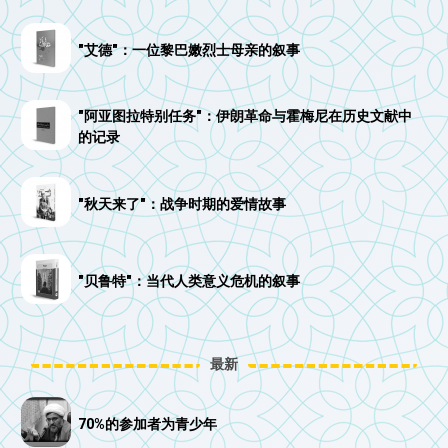
"艾德"：一位黎巴嫩烈士母亲的叙事
"阿亚图拉特别任务"：伊朗革命与霍梅尼在历史文献中
的记录
"秋天来了"：战争时期的爱情故事
"贝鲁特"：当代人类意义危机的叙事
最新
70%的参加者为青少年