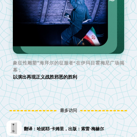
象征性雕塑“海拜尔的征服者”在伊玛目霍梅尼广场揭
幕；
以演出再现正义战胜邪恶的胜利
最多访问
翻译：哈妮耶·卡姆里，出版：索雷·梅赫尔