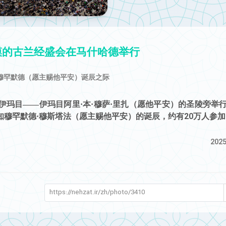
模的古兰经盛会在马什哈德举行
穆罕默德（愿主赐他平安）诞辰之际
玛目——伊玛目阿里·本·穆萨·里扎（愿他平安）的圣陵旁举
穆罕默德·穆斯塔法（愿主赐他平安）的诞辰，约有20万人参加
2025