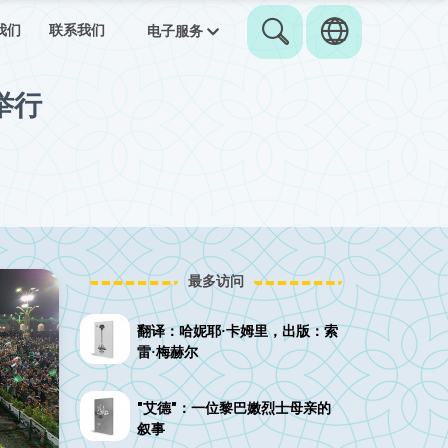
我们
联系我们
电子服务
举行
最多访问
翻译：哈妮耶·卡姆里，出版：索
雷·梅赫尔
"艾德"：一位黎巴嫩烈士母亲的
叙事