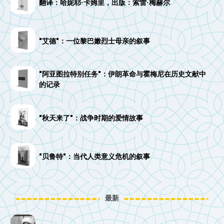
翻译：哈妮耶·卡姆里，出版：索雷·梅赫尔
"艾德"：一位黎巴嫩烈士母亲的叙事
"阿亚图拉特别任务"：伊朗革命与霍梅尼在历史文献中
的记录
"秋天来了"：战争时期的爱情故事
"贝鲁特"：当代人类意义危机的叙事
最新