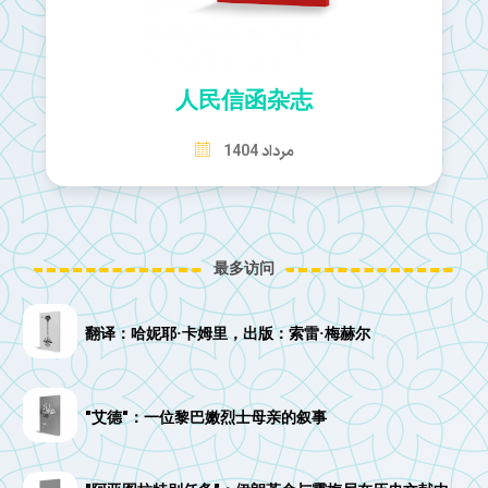
人民信函杂志
مرداد 1404
最多访问
翻译：哈妮耶·卡姆里，出版：索雷·梅赫尔
"艾德"：一位黎巴嫩烈士母亲的叙事