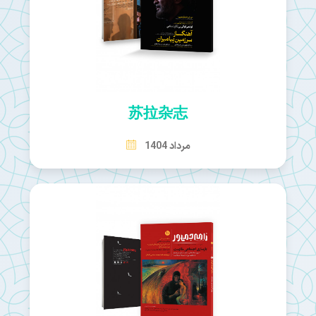
苏拉杂志
مرداد 1404