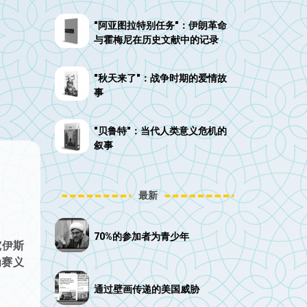
"阿亚图拉特别任务"：伊朗革命
与霍梅尼在历史文献中的记录
"秋天来了"：战争时期的爱情故
事
"贝鲁特"：当代人类意义危机的
叙事
最新
70%的参加者为青少年
究伊斯
为赛义
通过壁画传递的美国威胁