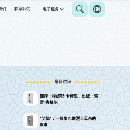
我们
联系我们
电子服务
最多访问
翻译：哈妮耶·卡姆里，出版：索
雷·梅赫尔
"艾德"：一位黎巴嫩烈士母亲的
叙事