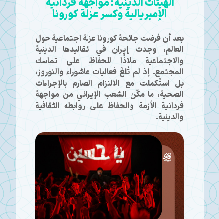
الهيئات الدينية: مواجهة فردانية
الإمبريالية وكسر عزلة كورونا
بعد أن فرضت جائحة كورونا عزلة اجتماعية حول
العالم، وجدت إيران في تقاليدها الدينية
والاجتماعية ملاذًا للحفاظ على تماسك
المجتمع. إذ لم تُلغَ فعاليات عاشوراء والنوروز،
بل استُكملت مع الالتزام الصارم بالإجراءات
الصحية، ما مكّن الشعب الإيراني من مواجهة
فردانية الأزمة والحفاظ على روابطه الثقافية
والدينية.