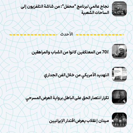
نجاح عالمي لبرنامج "محفل": من شاشة التلفزيون إلى
الساحات الشعبية
الأحدث
70٪ من المعتكفين كانوا من الشباب والمراهقين
التهديد الأمريكي من خلال الفن الجداري
تكرار انتصار الحق على الباطل برواية العرض المسرحي
ميدان إنقلاب يعرض اقتدار الإيرانيين