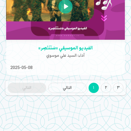
الفيديو الموسيقي «سَنَنْتَصِر»
أداء: السيد علي موسوي
2025-05-08
3
2
1
التالي
التالي