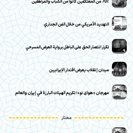
70٪ من المعتكفين كانوا من الشباب والمراهقين
التهديد الأمريكي من خلال الفن الجداري
تكرار انتصار الحق على الباطل برواية العرض المسرحي
ميدان إنقلاب يعرض اقتدار الإيرانيين
مهرجان «هوای نو»؛ تكريم الهيئات البارزة في إيران والعالم
مختار