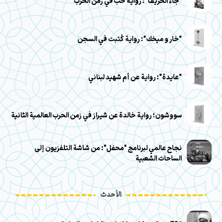
"جاء الخريف": رواية حب في زمن الحرب
"خار و ميخك": رواية كُتبت في السجن
"عايدة": رواية عن أم شهيد لبناني
سووشون؛ رواية خالدة عن شيراز في زمن الحرب العالمية الثانية
نجاح عالمي لبرنامج "محفل": من شاشة التلفزيون إلى
الساحات الشعبية
الأحدث