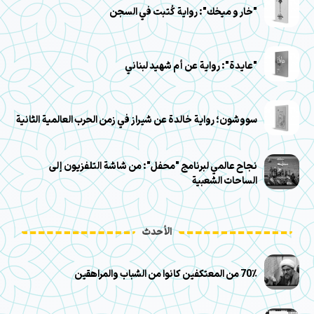
"خار و ميخك": رواية كُتبت في السجن
"عايدة": رواية عن أم شهيد لبناني
سووشون؛ رواية خالدة عن شيراز في زمن الحرب العالمية الثانية
نجاح عالمي لبرنامج "محفل": من شاشة التلفزيون إلى
الساحات الشعبية
الأحدث
70٪ من المعتكفين كانوا من الشباب والمراهقين