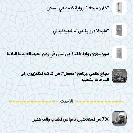
"خار و ميخك": رواية كُتبت في السجن
"عايدة": رواية عن أم شهيد لبناني
سووشون؛ رواية خالدة عن شيراز في زمن الحرب العالمية الثانية
نجاح عالمي لبرنامج "محفل": من شاشة التلفزيون إلى
الساحات الشعبية
الأحدث
70٪ من المعتكفين كانوا من الشباب والمراهقين