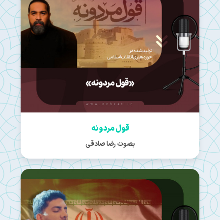
قول مردونه
بصوت رضا صادقی