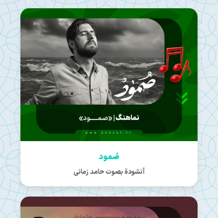
صُمود
أنشودة بصوت حامد زمانی