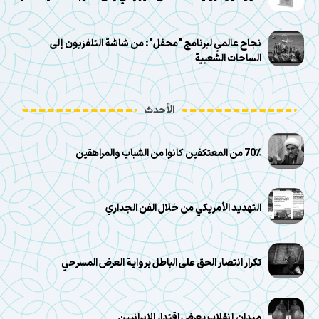
نجاح عالمي لبرنامج "محفل": من شاشة التلفزيون إلى
الساحات الشعبية
الأحدث
70٪ من المعتكفين كانوا من الشباب والمراهقين
التهديد الأمريكي من خلال الفن الجداري
تكرار انتصار الحق على الباطل برواية العرض المسرحي
ميدان إنقلاب يعرض اقتدار الإيرانيين