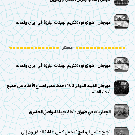
مهرجان «هوای نو»؛ تكريم الهيئات البارزة في إيران والعالم
مختار
مهرجان «هوای نو»؛ تكريم الهيئات البارزة في إيران والعالم
مهرجان الفيلم الدولي 100؛ حدث مميز لصناع الأفلام من جميع
أنحاء العالم
الجداريات في طهران؛ أداة قوية للتواصل الحضري
نجاح عالمي لبرنامج "محفل": من شاشة التلفزيون إلى