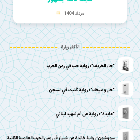
مرداد 1404
الأكثر زيارة
"جاء الخريف": رواية حب في زمن الحرب
"خار و ميخك": رواية كُتبت في السجن
"عايدة": رواية عن أم شهيد لبناني
سووشون؛ رواية خالدة عن شيراز في زمن الحرب العالمية الثانية