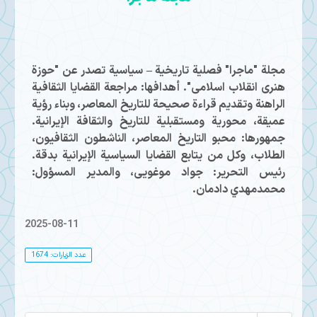
مجلة "ماجرا" فصلية تاريخية – سياسية تصدر عن "حوزة
هنری انقلاب اسلامی". أهدافها: مراجعة القضايا الثقافية
الراهنة وتقديم قراءة صحيحة للتاريخ المعاصر، وبناء رؤية
عميقة، محورية ومستقبلية للتاريخ والثقافة الإيرانية.
جمهورها: محبو التاريخ المعاصر، الناشطون الثقافيون،
الطلاب، وكل من يتابع القضايا السياسية الإيرانية بدقة.
رئيس التحرير: جواد موغویی، والمدير المسؤول:
محمدمهدي دادمان.
2025-08-11
عدد الزيارات: 1674