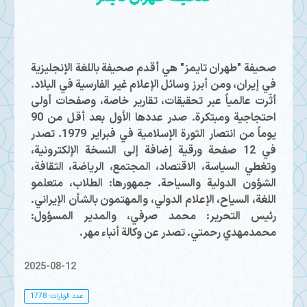
صحيفة "طهران تايمز" هي أقدم صحيفة باللغة الإنجليزية
في إيران، ومن أبرز وسائل الإعلام غير الفارسية في البلاد.
أثّرت عالمياً عبر تحقيقات، تقارير خاصة، وصفحات أولى
احتجاجية ومبتكرة. صدر عددها الأول بعد أقل من 90
يوماً من انتصار الثورة الإسلامية في فبراير 1979. تصدر
في 12 صفحة ورقية إضافة إلى النسخة الإلكترونية،
وتغطي السياسة، الاقتصاد، المجتمع، الرياضة، الثقافة،
الشؤون الدولية والسياحة. جمهورها: الطلاب، متعلمو
اللغة، السياح، الإعلام الدولي، والمهتمون بالشأن الإيراني.
رئيس التحرير: محمد صرفي، والمدير المسؤول:
محمدمهدي رحمتي. تصدر عن وكالة أنباء مهر.
2025-08-12
عدد الزيارات: 1778