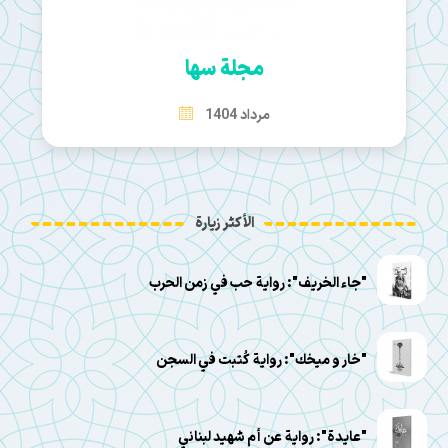
مجلة سها
مرداد 1404
الأكثر زيارة
"جاء الخريف": رواية حب في زمن الحرب
"خار و ميخك": رواية كُتبت في السجن
"عايدة": رواية عن أم شهيد لبناني