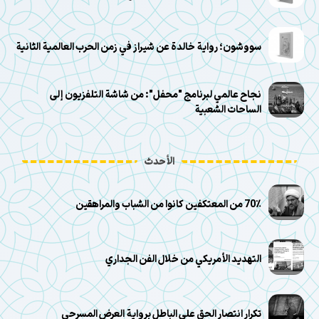
سووشون؛ رواية خالدة عن شيراز في زمن الحرب العالمية الثانية
نجاح عالمي لبرنامج "محفل": من شاشة التلفزيون إلى
الساحات الشعبية
الأحدث
70٪ من المعتكفين كانوا من الشباب والمراهقين
التهديد الأمريكي من خلال الفن الجداري
تكرار انتصار الحق على الباطل برواية العرض المسرحي