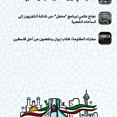
نجاح عالمي لبرنامج "محفل": من شاشة التلفزيون إلى
الساحات الشعبية
سفارات المقاومة: طلاب إيران ينتفضون من أجل فلسطين