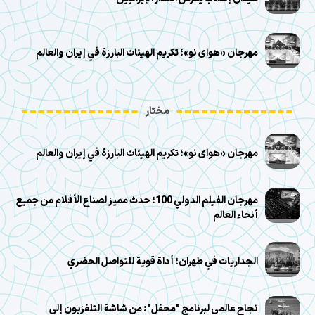
مهرجان «هوای نو»؛ تكريم الهيئات البارزة في إيران والعالم
مختار
مهرجان «هوای نو»؛ تكريم الهيئات البارزة في إيران والعالم
مهرجان الفيلم الدولي 100؛ حدث مميز لصناع الأفلام من جميع
أنحاء العالم
الجداريات في طهران؛ أداة قوية للتواصل الحضري
نجاح عالمي لبرنامج "محفل": من شاشة التلفزيون إلى