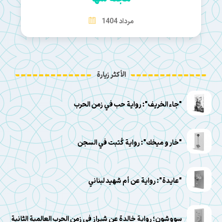
مرداد 1404
الأكثر زيارة
"جاء الخريف": رواية حب في زمن الحرب
"خار و ميخك": رواية كُتبت في السجن
"عايدة": رواية عن أم شهيد لبناني
سووشون؛ رواية خالدة عن شيراز في زمن الحرب العالمية الثانية