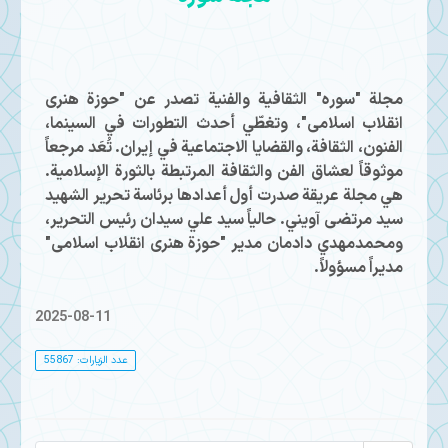
مجلة "سوره" الثقافية والفنية تصدر عن "حوزة هنری
انقلاب اسلامی"، وتغطّي أحدث التطورات في السينما،
الفنون، الثقافة، والقضايا الاجتماعية في إيران. تُعَد مرجعاً
موثوقاً لعشاق الفن والثقافة المرتبطة بالثورة الإسلامية.
هي مجلة عريقة صدرت أول أعدادها برئاسة تحرير الشهيد
سيد مرتضى آويني. حالياً سيد علي سيدان رئيس التحرير،
ومحمدمهدي دادمان مدير "حوزة هنری انقلاب اسلامی"
مديراً مسؤولاً.
2025-08-11
عدد الزيارات: 55867