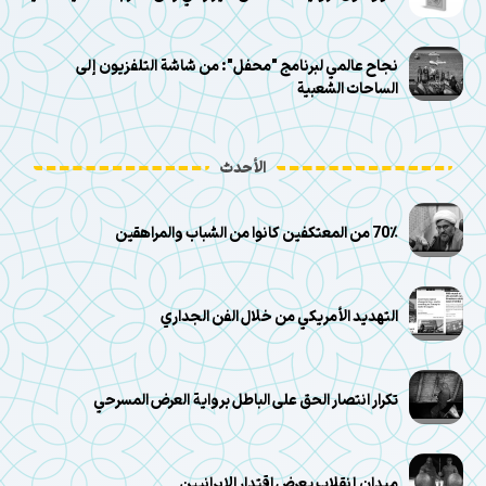
نجاح عالمي لبرنامج "محفل": من شاشة التلفزيون إلى
الساحات الشعبية
الأحدث
70٪ من المعتكفين كانوا من الشباب والمراهقين
التهديد الأمريكي من خلال الفن الجداري
تكرار انتصار الحق على الباطل برواية العرض المسرحي
ميدان إنقلاب يعرض اقتدار الإيرانيين