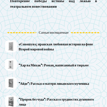
Повторение победы истины над ложью в
театральном повествовании
Самые посещаемые
«Совошун»; иранская любовная история на фоне
Второй мировой войны
"Хар ва Михак": Роман, написанный в тюрьме
"Айде": Рассказ о матери ливанского мученика
"Пророк без чуда": Рассказ о трудностях духовного
лица