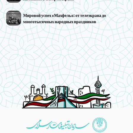
Мировой успех «Махфель»: от телеэкрана до
многотысячных народных праздников