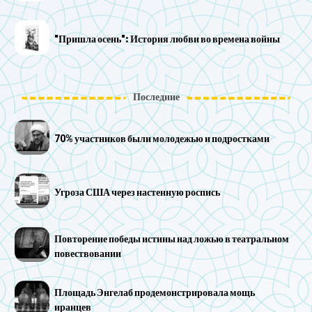
"Пришла осень": История любви во времена войны
Последние
70% участников были молодежью и подростками
Угроза США через настенную роспись
Повторение победы истины над ложью в театральном
повествовании
Площадь Энгелаб продемонстрировала мощь
иранцев