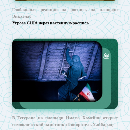
Глобальные реакции на роспись на площади
Энкхелаб
Угроза США через настенную роспись
В Тегеране на площади Имама Хомейни открыт
символический памятник «Покоритель Хайбара»;