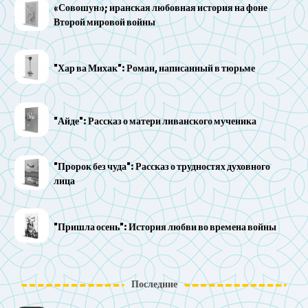
«Совошун»; иранская любовная история на фоне
Второй мировой войны
"Хар ва Михак": Роман, написанный в тюрьме
"Айде": Рассказ о матери ливанского мученика
"Пророк без чуда": Рассказ о трудностях духовного
лица
"Пришла осень": История любви во времена войны
Последние