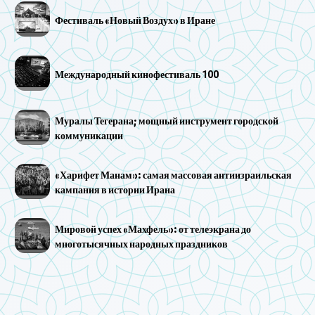
Фестиваль «Новый Воздух» в Иране
Международный кинофестиваль 100
Муралы Тегерана; мощный инструмент городской
коммуникации
«Харифет Манам»: самая массовая антиизраильская
кампания в истории Ирана
Мировой успех «Махфель»: от телеэкрана до
многотысячных народных праздников