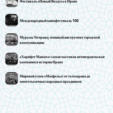
Фестиваль «Новый Воздух» в Иране
Международный кинофестиваль 100
Муралы Тегерана; мощный инструмент городской
коммуникации
«Харифет Манам»: самая массовая антиизраильская
кампания в истории Ирана
Мировой успех «Махфель»: от телеэкрана до
многотысячных народных праздников