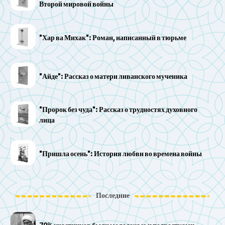
Второй мировой войны
"Хар ва Михак": Роман, написанный в тюрьме
"Айде": Рассказ о матери ливанского мученика
"Пророк без чуда": Рассказ о трудностях духовного
лица
"Пришла осень": История любви во времена войны
Последние