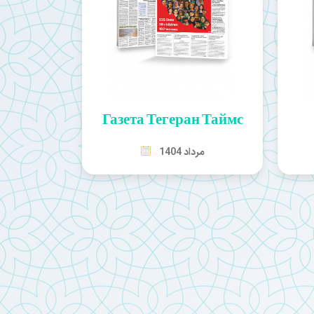
Газета Тегеран Таймс
مرداد 1404