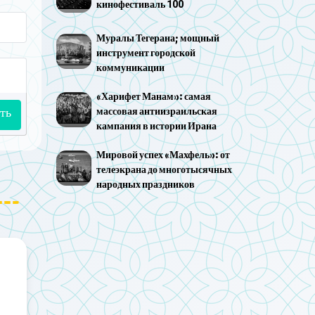
кинофестиваль 100
Муралы Тегерана; мощный
инструмент городской
коммуникации
«Харифет Манам»: самая
ть
массовая антиизраильская
кампания в истории Ирана
Мировой успех «Махфель»: от
телеэкрана до многотысячных
народных праздников