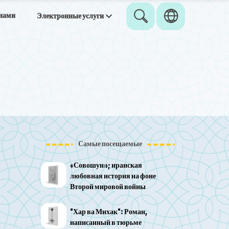
 нами
Электронные услуги
Самые посещаемые
«Совошун»; иранская
любовная история на фоне
Второй мировой войны
"Хар ва Михак": Роман,
написанный в тюрьме