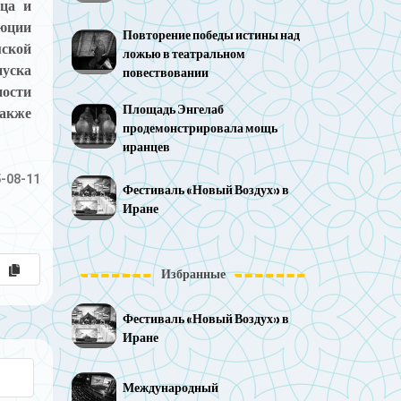
ица и
люции
Повторение победы истины над
мской
ложью в театральном
уска
повествовании
ности
Площадь Энгелаб
также
продемонстрировала мощь
иранцев
-08-11
Фестиваль «Новый Воздух» в
Иране
Избранные
Фестиваль «Новый Воздух» в
Иране
Международный