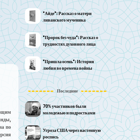
"Айде": Рассказ о матери
ливанского мученика
"Пророк без чуда": Рассказ о
трудностях духовного лица
"Пришла осень": История
любви во времена войны
Последние
70% участников были
ющим
молодежью и подростками
анды,
на по
Угроза США через настенную
ерсия
роспись