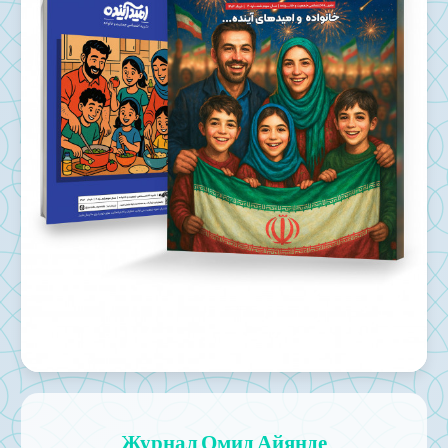
Журнал Омид Айянде