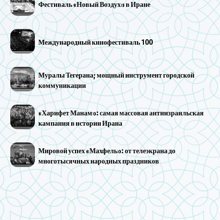
Фестиваль «Новый Воздух» в Иране
Международный кинофестиваль 100
Муралы Тегерана; мощный инструмент городской
коммуникации
«Харифет Манам»: самая массовая антиизраильская
кампания в истории Ирана
Мировой успех «Махфель»: от телеэкрана до
многотысячных народных праздников