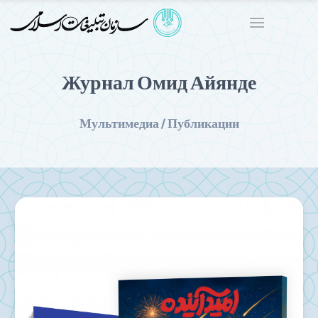
Журнал Омид Айянде
Мультимедиа / Публикации