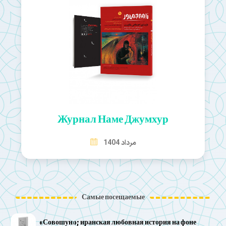
Журнал Наме Джумхур
مرداد 1404
Самые посещаемые
«Совошун»; иранская любовная история на фоне