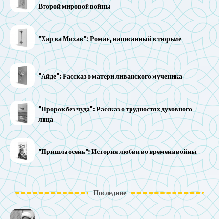
Второй мировой войны
"Хар ва Михак": Роман, написанный в тюрьме
"Айде": Рассказ о матери ливанского мученика
"Пророк без чуда": Рассказ о трудностях духовного
лица
"Пришла осень": История любви во времена войны
Последние