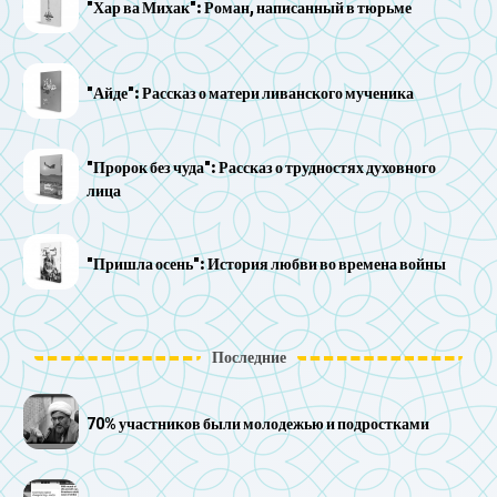
"Хар ва Михак": Роман, написанный в тюрьме
"Айде": Рассказ о матери ливанского мученика
"Пророк без чуда": Рассказ о трудностях духовного
лица
"Пришла осень": История любви во времена войны
Последние
70% участников были молодежью и подростками