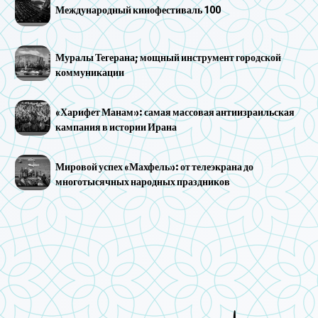
Международный кинофестиваль 100
Муралы Тегерана; мощный инструмент городской
коммуникации
«Харифет Манам»: самая массовая антиизраильская
кампания в истории Ирана
Мировой успех «Махфель»: от телеэкрана до
многотысячных народных праздников