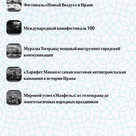
Фестиваль «Новый Воздух» в Иране
Международный кинофестиваль 100
Муралы Тегерана; мощный инструмент городской
коммуникации
«Харифет Манам»: самая массовая антиизраильская
кампания в истории Ирана
Мировой успех «Махфель»: от телеэкрана до
многотысячных народных праздников