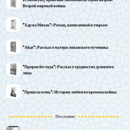
«Совошун»; иранская любовная история на фоне
Второй мировой войны
"Хар ва Михак": Роман, написанный в тюрьме
"Айде": Рассказ о матери ливанского мученика
"Пророк без чуда": Рассказ о трудностях духовного
лица
"Пришла осень": История любви во времена войны
Последние