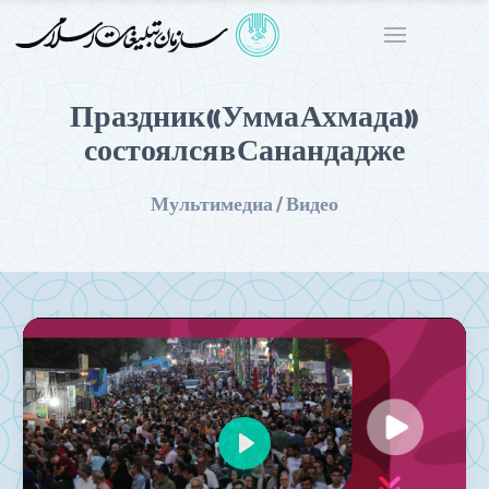
Праздник «Умма Ахмада»
состоялся в Санандадже
Мультимедиа / Видео
Play