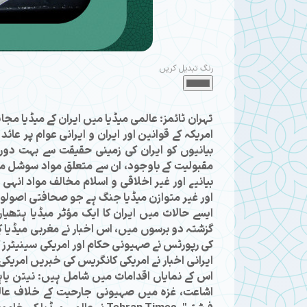
رنگ تبدیل کریں
تہران ٹائمز: عالمی میڈیا میں ایران کے میڈیا مج
امریکہ کے قوانین اور ایران و ایرانی عوام پر عائد
بیانیوں کو ایران کی زمینی حقیقت سے بہت دور ک
مقبولیت کے باوجود، ان سے متعلق مواد سوشل میڈی
بیانیے اور غیر اخلاقی و اسلام مخالف مواد انہی 
اور غیر متوازن میڈیا جنگ ہے جو صحافتی اصولو
گزشتہ دو برسوں میں، اس اخبار نے مغربی میڈیا ک
کی رپورٹس نے صہیونی حکام اور امریکی سینیٹرز ک
ایرانی اخبار نے امریکی کانگریس کی خبریں امریکی 
اس کے نمایاں اقدامات میں شامل ہیں: نیتن یاہو
اشاعت، غزہ میں صہیونی جارحیت کے خلاف عالم