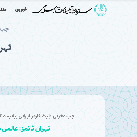
خبریں
ملٹی
تہرا
جب مغربی پلیٹ فارمز ایرانی بیانیہ مٹاتے ہیں، Tehran Times عالمی صحافت کو 
تہران ٹائمز: عالمی 