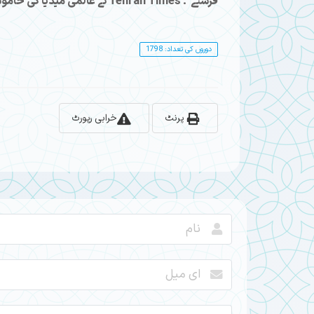
فرشتے"۔ Tehran Times نے عالمی میڈیا کی خاموشی کو توڑا اور انہیں ردعمل دینے پر مجبور کیا۔
دوروں کی تعداد: 1798
پرنٹ
خرابی رپورٹ