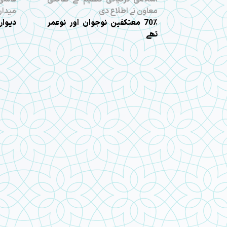
معاون نے اطلاع دی
میدان
70٪ معتکفین نوجوان اور نوعمر
دیوار
تھے