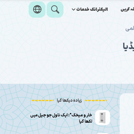
ہ کریں
الیکٹرانک خدمات
 بیانیہ مٹاتے ہیں، Tehran Times عالمی
ڈیا
زیادہ دیکھا گیا
خار و میخک": ایک ناول جو جیل میں
لکھا گیا