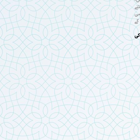
نے
صی
کے
کی