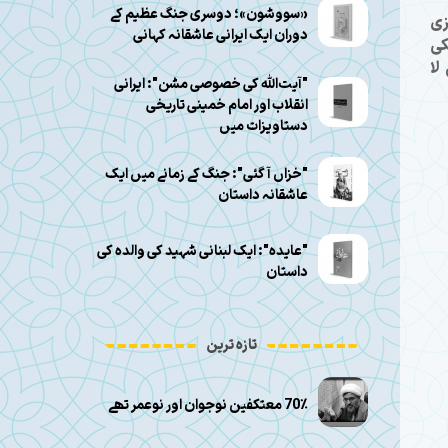
«سووشون»؛ دوسری جنگ عظیم کے
Tehran Tim ایک انگریزی
دوران ایک ایرانی عاشقانہ کہانی
کی
لا
"آیت‌الله کی خصوصی مشن": ایرانی
انقلاب اور امام خمینی تاریخی
دستاویزات میں
"خزاں آ گئی": جنگ کے زمانے میں ایک
عاشقانہ داستان
"عایده": ایک لبنانی شہید کی والدہ کی
داستان
تازہ ترین
70٪ معتکفین نوجوان اور نوعمر تھے