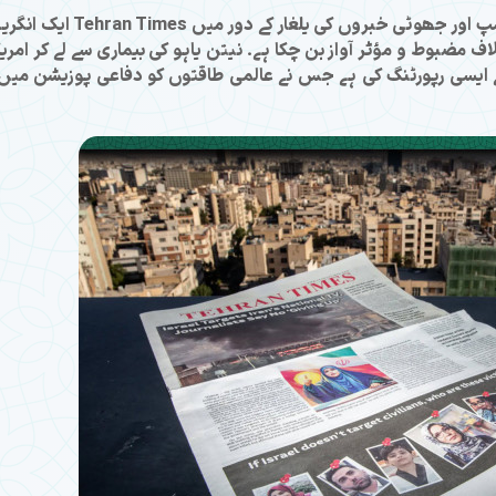
ایران مخالف پروپیگنڈا، سوشل میڈیا پر سینسرشپ اور جھوٹی خبروں کی یلغار کے دور میں es
لاف مضبوط و مؤثر آواز بن چکا ہے۔ نیتن یاہو کی بیماری سے لے کر امری
 ایسی رپورٹنگ کی ہے جس نے عالمی طاقتوں کو دفاعی پوزیشن میں 