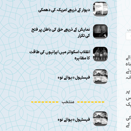
دیوار کے ذریعے امریکہ کی دھمکی
نمایش کے ذریعے حق کی باطل پر فتح
یں
کی تکرار
انقلاب اسکوائر میں ایرانیوں کی طاقت
لے
کا مظاہرہ
اہ
ٹے
نہ
فیسٹیول «ہوائے نو»
ور پر
اس
منتخب
یک
کی
فیسٹیول «ہوائے نو»
کے