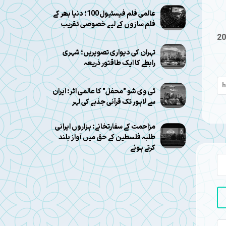
عالمی فلم فیسٹیول 100؛ دنیا بھر کے
فلم سازوں کے لیے خصوصی تقریب
20
تہران کی دیواری تصویریں؛ شہری
رابطے کا ایک طاقتور ذریعہ
ٹی وی شو "محفل" کا عالمی اثر: ایران
سے لاہور تک قرآنی جذبے کی لہر
مزاحمت کے سفارتخانے: ہزاروں ایرانی
طلبہ فلسطین کے حق میں آواز بلند
کرتے ہوئے