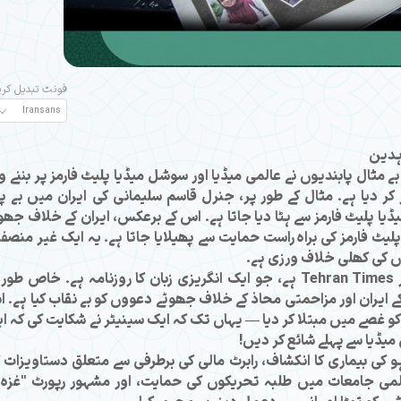
فونٹ تبدیل کر
اہدین
 بے مثال پابندیوں نے عالمی میڈیا اور سوشل میڈیا پلیٹ فارمز پر بننے وا
ر دیا ہے۔ مثال کے طور پر، جنرل قاسم سلیمانی کی ایران میں بے پن
ا پلیٹ فارمز سے ہٹا دیا جاتا ہے۔ اس کے برعکس، ایران کے خلاف جھو
پلیٹ فارمز کی براہ راست حمایت سے پھیلایا جاتا ہے۔ یہ ایک غیر منصفا
ں کی کھلی خلاف ورزی ہے۔
ایسے حالات میں ایران کا ایک مؤثر میڈیا ہتھیار Tehran Times ہے، جو ایک انگریزی زبان کا روزنامہ ہے۔ خاص ط
ے ایران اور مزاحمتی محاذ کے خلاف جھوٹے دعووں کو بے نقاب کیا ہے۔ 
و غصے میں مبتلا کر دیا — یہاں تک کہ ایک سینیٹر نے شکایت کی کہ ا
میڈیا سے پہلے شائع کر دیں!
 کی بیماری کا انکشاف، رابرٹ مالی کی برطرفی سے متعلق دستاویزات 
ی جامعات میں طلبہ تحریکوں کی حمایت، اور مشہور رپورٹ "غزہ 