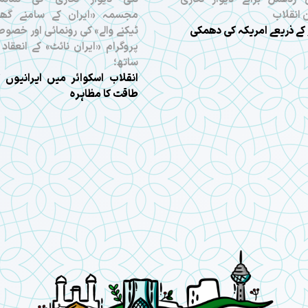
 انقلاب
مجسمہ «ایران کے سامنے گھٹ
 کے ذریعے امریکہ کی دھمکی
ٹیکنے والے» کی رونمائی اور خصو
پروگرام «ایران نائٹ» کے انعقاد 
ساتھ؛
انقلاب اسکوائر میں ایرانیوں 
طاقت کا مظاہرہ